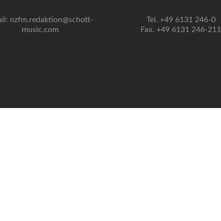
il: nzfm.redaktion@schott-
Tel. +49 6131 246-0
music.com
Fax. +49 6131 246-211