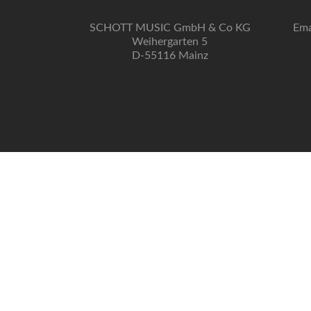
SCHOTT MUSIC GmbH & Co KG
Ema
Weihergarten 5
D-55116 Mainz