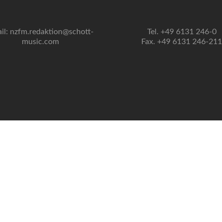
il: nzfm.redaktion@schott-
Tel. +49 6131 246-0
music.com
Fax. +49 6131 246-211