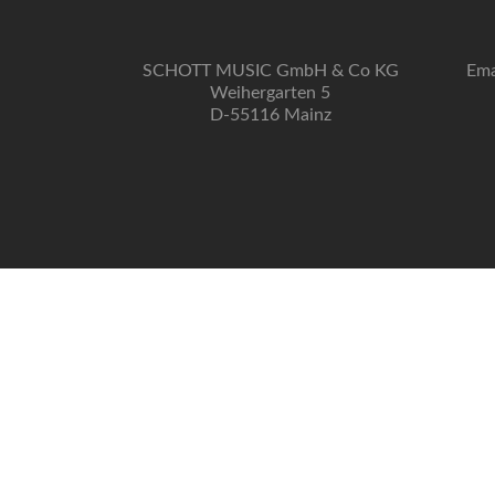
SCHOTT MUSIC GmbH & Co KG
Ema
Weihergarten 5
D-55116 Mainz