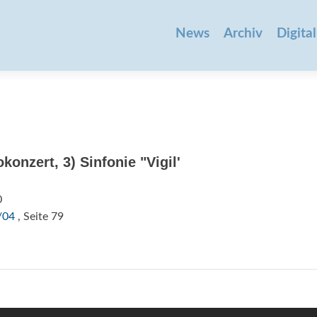
Zum
Inhalt
News
Archiv
Digital
springen
onzert, 3) Sinfonie "Vigil'
0
/04
, Seite 79