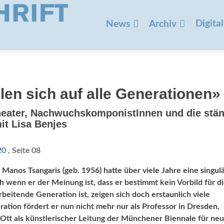
Zum
Inhalt
Digital
News
Archiv
springen
len sich auf alle Generationen»
eater, Nachwuchs­komponistInnen und die stä
t Lisa Benjes
20
, Seite 08
Manos Tsangaris (geb. 1956) hatte über viele Jahre eine singul
wenn er der Meinung ist, dass er bestimmt kein Vorbild für d
rbeitende Generation ist, zeigen sich doch erstaunlich viele
ration fördert er nun nicht mehr nur als Professor in Dresden,
Ott als künstlerischer Leitung der Münchener Biennale für ne