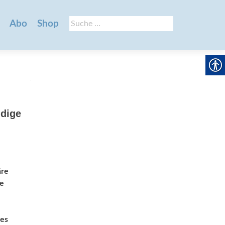
Suche
Abo
Shop
nach:
ndige
äre
ie
ues