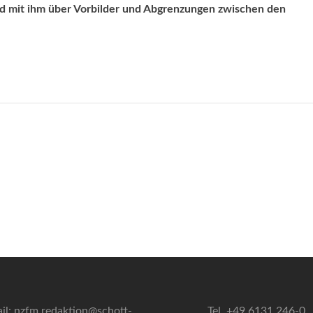
und mit ihm über Vorbilder und Abgrenzungen zwischen den
il: nzfm.redaktion@schott-
Tel. +49 6131 246-0