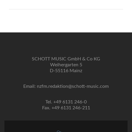
SCHOTT MUSIC GmbH & Co KG
Weihergarten 5
D-55116 Mainz
Email: nzfm.redaktion@schott-music.com
Tel. +49 6131 246-0
Fax. +49 6131 246-211