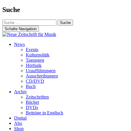
Suche
Suche
nach:
Schalte Navigation
Zum
News
Inhalt
Events
springen
Kulturpolitik
Tagungen
Hörfunk
Uraufführungen
Ausschreibungen
CD/DVD
Buch
Archiv
Zeitschriften
Bücher
DVDs
Beiträge in Englisch
Digital
Abo
Shop