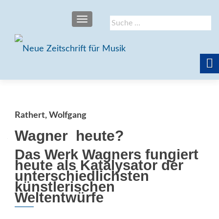
SCHALTE NAVIGATION
Suche
nach:
Rathert, Wolfgang
Wagner  heute?
Das Werk Wagners fungiert
heute als Katalysator der
unterschiedlichsten
künstlerischen
Weltentwürfe