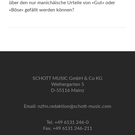
über den nur manichäische Urteile von «Gut» oder
«Böse» gefällt werden können?
SCHOTT MUSIC GmbH & Co KG
Weihergarten 5
D-55116 Mainz
Email: nzfm.redaktion@schott-music.com
Tel. +49 6131 246-0
Fax. +49 6131 246-211