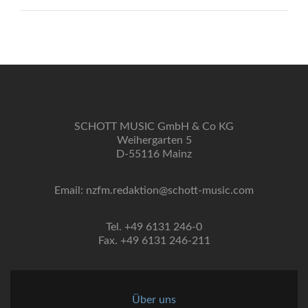
SCHOTT MUSIC GmbH & Co KG
Weihergarten 5
D-55116 Mainz
Email: nzfm.redaktion@schott-music.com
Tel. +49 6131 246-0
Fax. +49 6131 246-211
Über uns