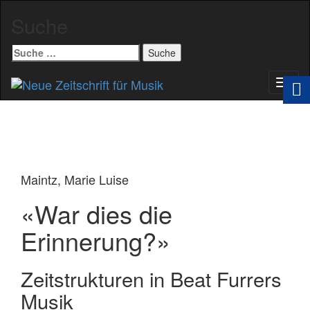
Suche
Suche
nach:
Schal
Navig
Maintz, Marie Luise
«War dies die
Erinnerung?»
Zeitstrukturen in Beat Furrers
Musik