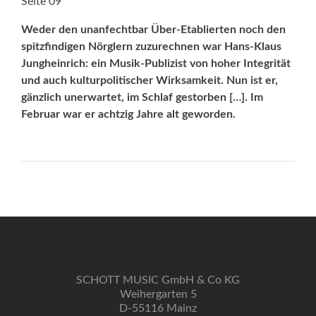
Seite 09
Weder den unanfechtbar Über-Etablierten noch den
spitzfindigen Nörglern zuzurechnen war Hans-Klaus
Jungheinrich: ein Musik-Publizist von hoher Integrität
und auch kulturpolitischer Wirksamkeit. Nun ist er,
gänzlich unerwartet, im Schlaf gestorben […]. Im
Februar war er achtzig Jahre alt geworden.
SCHOTT MUSIC GmbH & Co KG
Weihergarten 5
D-55116 Mainz