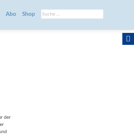
Suche
Abo
Shop
nach:
ur der
er
 und