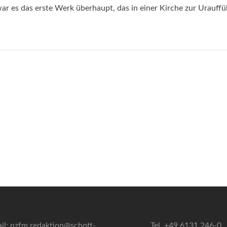
war es das erste Werk überhaupt, das in einer Kirche zur Urauff
il: nzfm.redaktion@schott-
Tel. +49 6131 246-0