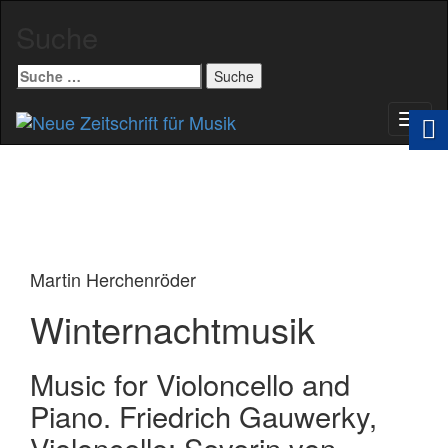
Suche
Suche
nach:
Schal
Navig
Martin Herchenröder
Winternachtmusik
Music for Violoncello and
Piano. Friedrich Gauwerky,
Violoncello; Severin von