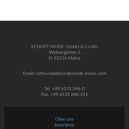
SCHOTT MUSIC GmbH & Co KG
Weihergarten 5
D-55116 Mainz
Email: nzfm.redaktion@schott-music.com
Tel. +49 6131 246-0
Fax. +49 6131 246-211
Über uns
Inserieren