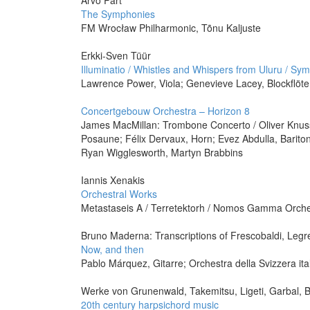
Arvo Pärt
The Symphonies
FM Wrocław Philharmonic, Tõnu Kaljuste
Erkki-Sven Tüür
Illuminatio / Whistles and Whispers from Uluru / Sy
Lawrence Power, Viola; Genevieve Lacey, Blockflöte; 
Concertgebouw Orchestra – Horizon 8
James MacMillan: Trombone Concerto / Oliver Knuss
Posaune; Félix Dervaux, Horn; Evez Abdulla, Barito
Ryan Wigglesworth, Martyn Brabbins
Iannis Xenakis
Orchestral Works
Metastaseis A / Terretektorh / Nomos Gamma Orche
Bruno Maderna: Transcriptions of Frescobaldi, Legr
Now, and then
Pablo Márquez, Gitarre; Orchestra della Svizzera ita
Werke von Grunenwald, Takemitsu, Ligeti, Garbal, 
20th century harpsichord music