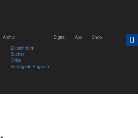
Archiv
Digital
Abo
Shop
Zeitschriften
Bücher
DVDs
Beiträge in Englisch
ie