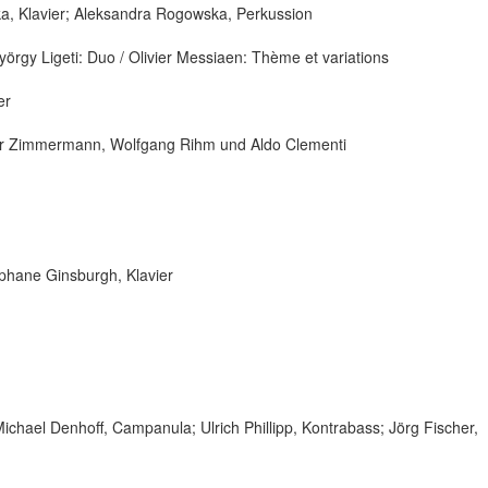
a, Klavier; Aleksandra Rogowska, Perkussion
örgy Ligeti: Duo / Olivier Messiaen: Thème et variations
er
r Zimmermann, Wolfgang Rihm und Aldo Clementi
ephane Ginsburgh, Klavier
 Michael Denhoff, Campanula; Ulrich Phillipp, Kontrabass; Jörg Fischer,