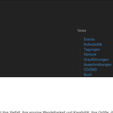
News
Events
Kulturpolitik
Tagungen
Hörfunk
Uraufführungen
Ausschreibungen
CD/DVD
Buch
 ihre Vielfalt, ihre enorme Wandelbarkeit und Kreativität, ihre Größe, d