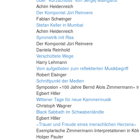
Über “Kurzschluss” von Sergej Maingardt
Achim Heidenreich
Der Komponist Jüri Reinvere
Fabian Schwinger
Stefan Keller in Mumbai
Achim Heidenreich
Symmetrik mit Riss
Der Komponist Jüri Reinvere
Daniela Reinhold
Verschüttete Wege
Harry Lehmann
Vom aufgelösten zum reflektierten Musikbegriff
Robert Eisinger
Schnittpunkt der Medien
Symposion «100 Jahre Bernd Alois Zimmermann» in 
Egbert Hiller
Wittener Tage für neue Kammermusik
Christoph Wagner
Black Sabbath im Schwabenländle
Egbert Hiller
«Trauer und Freude eines menschlichen Herzens»
Exemplarische Zimmermann-Interpretationen in Köl
Holger Pauler