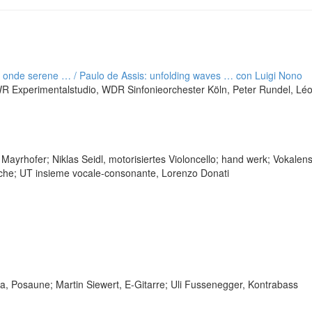
e onde serene … / Paulo de Assis: unfolding waves … con Luigi Nono
SWR Experimentalstudio, WDR Sinfonieorchester Köln, Peter Rundel, Lé
Mayrhofer; Niklas Seidl, motorisiertes Violoncello; hand werk; Vokale
che; UT insieme vocale-consonante, Lorenzo Donati
a, Posaune; Martin Siewert, E-Gitarre; Uli Fussenegger, Kontrabass