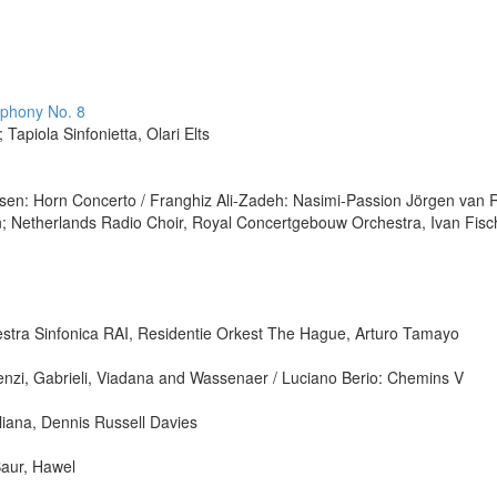
mphony No. 8
Tapiola Sinfonietta, Olari Elts
en: Horn Concerto / Franghiz Ali-Zadeh: Nasimi-Passion Jörgen van R
n; Netherlands Radio Choir, Royal Concertgebouw Orchestra, Ivan Fisc
stra Sinfonica RAI, Residentie Orkest The Hague, Arturo Tamayo
enzi, Gabrieli, Viadana and Wassenaer / Luciano Berio: Chemins V
liana, Dennis Russell Davies
Baur, Hawel