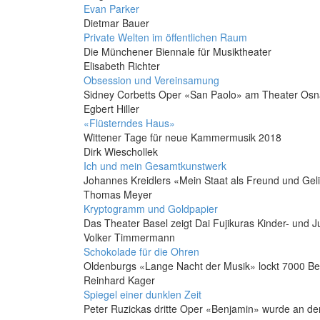
Evan Parker
Dietmar Bauer
Private Welten im öffentlichen Raum
Die Münchener Biennale für Musiktheater
Elisabeth Richter
Obsession und Vereinsamung
Sidney Corbetts Oper «San Paolo» am Theater Osna
Egbert Hiller
«Flüsterndes Haus»
Wittener Tage für neue Kammermusik 2018
Dirk Wieschollek
Ich und mein Gesamtkunstwerk
Johannes Kreidlers «Mein Staat als Freund und Geli
Thomas Meyer
Kryptogramm und Goldpapier
Das Theater Basel zeigt Dai Fujikuras Kinder- und
Volker Timmermann
Schokolade für die Ohren
Oldenburgs «Lange Nacht der Musik» lockt 7000 B
Reinhard Kager
Spiegel einer dunklen Zeit
Peter Ruzickas dritte Oper «Benjamin» wurde an de