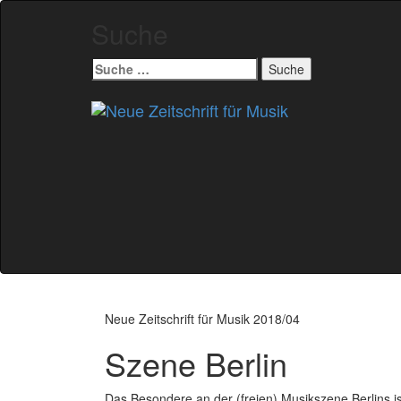
Suche
Suche
nach:
Zum
Inhalt
springen
Neue Zeitschrift für Musik 2018/04
Szene Berlin
Das Besondere an der (freien) Musikszene Berlins ist