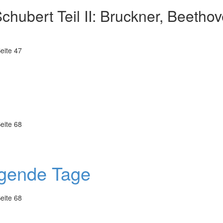
Schubert Teil II: Bruckner, Beetho
eite 47
eite 68
egende Tage
eite 68