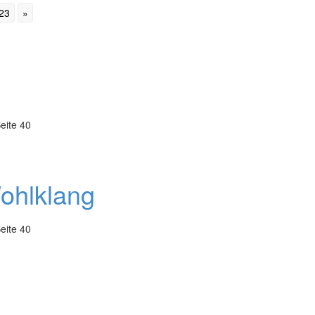
23
»
eite 40
Wohlklang
eite 40
n