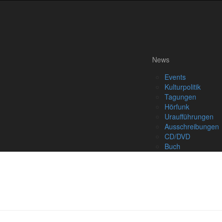
News
Events
Kulturpolitik
Tagungen
Hörfunk
Uraufführungen
Ausschreibungen
CD/DVD
Buch