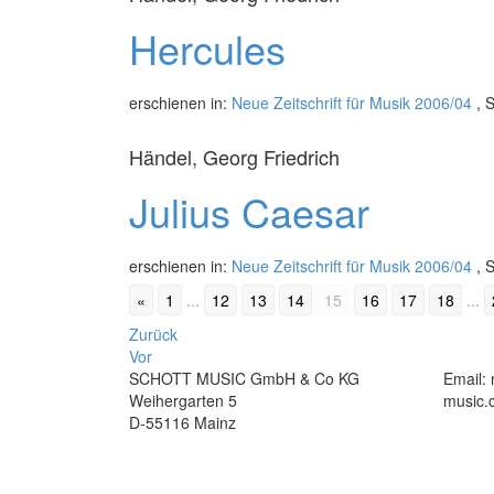
Hercules
erschienen in:
Neue Zeitschrift für Musik 2006/04
, S
Händel, Georg Friedrich
Julius Caesar
erschienen in:
Neue Zeitschrift für Musik 2006/04
, S
«
1
...
12
13
14
15
16
17
18
...
Beitrags-
Zurück
Vor
Navigation
SCHOTT MUSIC GmbH & Co KG
Email:
Weihergarten 5
music.
D-55116 Mainz