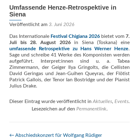
Umfassende Henze-Retrospektive in
Siena
Veröffentlicht am
3. Juni 2026
Das Internationale
Festival Chigiana 2026
bietet vom
7.
Juli bis 28. August 2026
in Siena (Toskana) eine
umfassende Retrospektive zu Hans Werner Henze
.
Sage und schreibe 41 Werke des Komponisten werden
aufgeführt. Interpret:innen sind u. a. Tabea
Zimmermann, der Geiger Ilya Gringolts, die Cellisten
David Geringas und Jean-Guihen Queyras, der Flötist
Patrick Gallois, der Tenor Ian Bostridge und der Pianist
Julius Drake.
Dieser Eintrag wurde veröffentlicht in
Aktuelles
,
Events
.
Lesezeichen auf den
Permanentlink
.
Beitrags-
←
Abschiedskonzert für Wolfgang Rüdiger