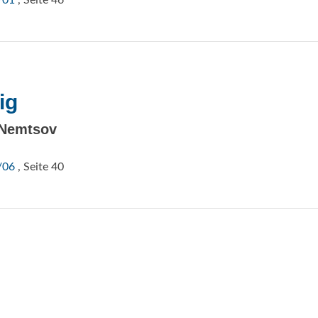
/01
, Seite 46
ig
 Nemtsov
/06
, Seite 40