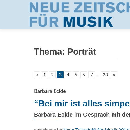
Thema:
Porträt
«
1
2
3
4
5
6
7
...
28
»
Barbara Eckle
“Bei mir ist alles simp
Barbara Eckle im Gespräch mit d