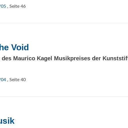
/05
, Seite 46
the Void
g des Maurico Kagel Musikpreises der Kunststi
/04
, Seite 40
usik