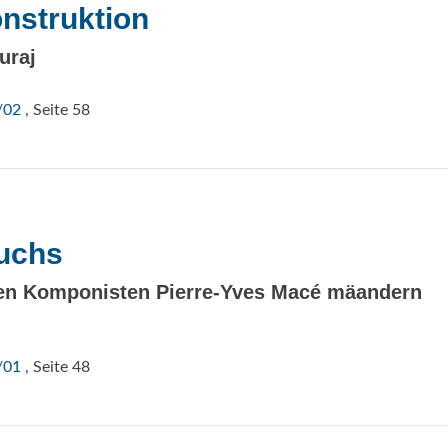
onstruktion
uraj
/02
, Seite 58
ruchs
hen Komponisten Pierre-Yves Macé mäandern
/01
, Seite 48