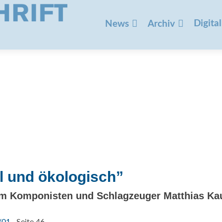
Zum
Inhalt
Digital
News
Archiv
springen
el und ökologisch”
em Komponisten und Schlagzeuger Matthias Ka