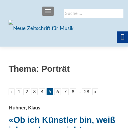
SCHALTE NAVIGATION
Suche
nach:
Thema:
Porträt
«
1
2
3
4
5
6
7
8
...
28
»
Hübner, Klaus
«Ob ich Künstler bin, weiß