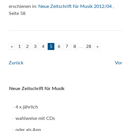
erschienen in:
Neue Zeitschrift für Musik 2012/04
,
Seite 58
«
1
2
3
4
5
6
7
8
...
28
»
Beitrags-
Zurück
Vor
Navigation
Neue Zeitschrift für Musik
4 x jährlich
wahlweise mit CDs
oder als App