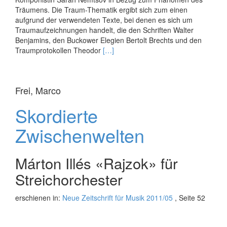
Träumens. Die Traum-Thematik ergibt sich zum einen
aufgrund der verwendeten Texte, bei denen es sich um
Traumaufzeichnungen handelt, die den Schriften Walter
Benjamins, den Buckower Elegien Bertolt Brechts und den
Read
Traumprotokollen Theodor
[…]
more
about
Unter
Frei, Marco
den
Worten
Skordierte
Zwischenwelten
Márton Illés «Rajzok» für
Streichorchester
erschienen in:
Neue Zeitschrift für Musik 2011/05
, Seite 52