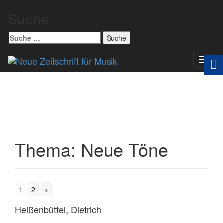
Suche
Suche
nach:
Schal
Navig
Thema:
Neue Töne
1
2
»
Heißenbüttel, Dietrich