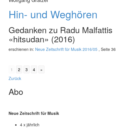
Hin- und Weghören
Gedanken zu Radu Malfattis
«hitsudan» (2016)
erschienen in:
Neue Zeitschrift für Musik 2016/05
, Seite 36
1
2
3
4
»
Beitrags-
Zurück
Navigation
Abo
Neue Zeitschrift für Musik
4 x jährlich