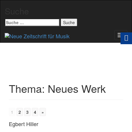
Suche
Suche
nach:
Schal
Navig
Thema:
Neues Werk
1
2
3
4
»
Egbert Hiller