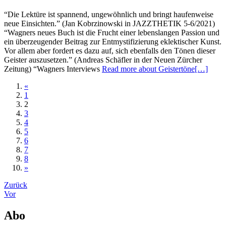
“Die Lektüre ist spannend, ungewöhnlich und bringt haufenweise
neue Einsichten.” (Jan Kobrzinowski in JAZZTHETIK 5-6/2021)
“Wagners neues Buch ist die Frucht einer lebenslangen Passion und
ein überzeugender Beitrag zur Entmystifizierung eklektischer Kunst.
Vor allem aber fordert es dazu auf, sich ebenfalls den Tönen dieser
Geister auszusetzen.” (Andreas Schäfler in der Neuen Zürcher
Zeitung) “Wagners Interviews
Read more about Geistertöne
[…]
«
1
2
3
4
5
6
7
8
»
Beitrags-
Zurück
Vor
Navigation
Abo