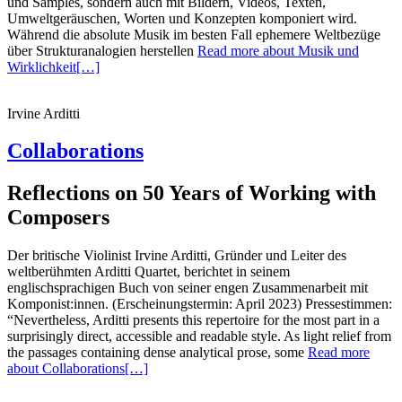
und Samples, sondern auch mit Bildern, Videos, Texten,
Umweltgeräuschen, Worten und Konzepten kompo­niert wird.
Während die absolute Musik im besten Fall ephemere Weltbezüge
über Strukturanalogien herstellen
Read more about Musik und
Wirklichkeit
[…]
Irvine Arditti
Collaborations
Reflections on 50 Years of Working with
Composers
Der britische Violinist Irvine Arditti, Gründer und Leiter des
weltberühmten Arditti Quartet, berichtet in seinem
englischsprachigen Buch von seiner engen Zusammenarbeit mit
Komponist:innen. (Erscheinungstermin: April 2023) Pressestimmen:
“Nevertheless, Arditti presents this repertoire for the most part in a
surprisingly direct, accessible and readable style. As light relief from
the passages containing dense analytical prose, some
Read more
about Collaborations
[…]