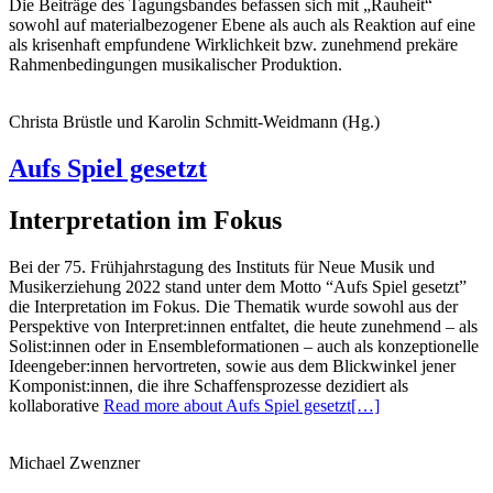
Die Beiträge des Tagungsbandes befassen sich mit „Rauheit“
sowohl auf materialbezogener Ebene als auch als Reaktion auf eine
als krisenhaft empfundene Wirklichkeit bzw. zunehmend prekäre
Rahmenbedingungen musikalischer Produktion.
Christa Brüstle und Karolin Schmitt-Weidmann (Hg.)
Aufs Spiel gesetzt
Interpretation im Fokus
Bei der 75. Frühjahrstagung des Instituts für Neue Musik und
Musikerziehung 2022 stand unter dem Motto “Aufs Spiel gesetzt”
die Interpretation im Fokus. Die Thematik wurde sowohl aus der
Perspektive von Interpret:innen entfaltet, die heute zunehmend – als
Solist:innen oder in Ensembleformationen – auch als konzeptionelle
Ideengeber:innen hervortreten, sowie aus dem Blickwinkel jener
Komponist:innen, die ihre Schaffensprozesse dezidiert als
kollaborative
Read more about Aufs Spiel gesetzt
[…]
Michael Zwenzner