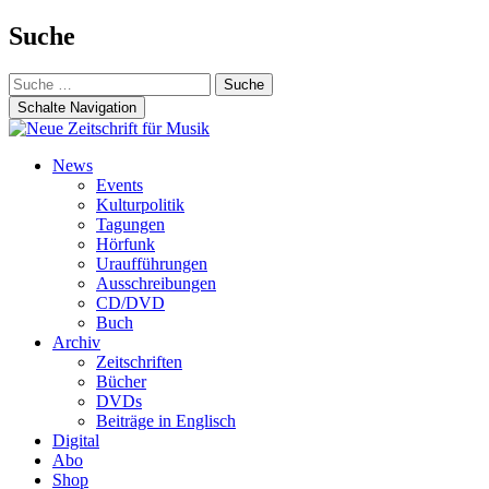
Suche
Suche
nach:
Schalte Navigation
Zum
News
Inhalt
Events
springen
Kulturpolitik
Tagungen
Hörfunk
Uraufführungen
Ausschreibungen
CD/DVD
Buch
Archiv
Zeitschriften
Bücher
DVDs
Beiträge in Englisch
Digital
Abo
Shop