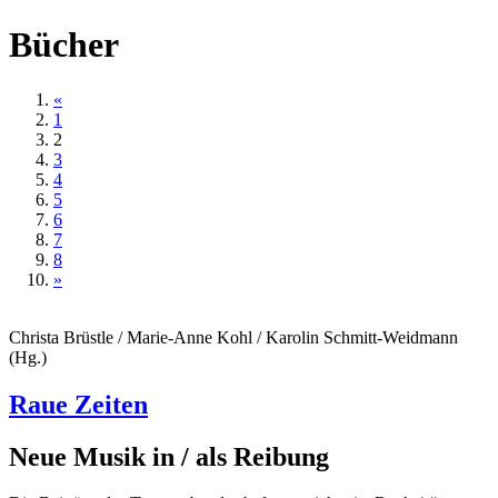
Bücher
«
1
2
3
4
5
6
7
8
»
Christa Brüstle / Marie-Anne Kohl / Karolin Schmitt-Weidmann
(Hg.)
Raue Zeiten
Neue Musik in / als Reibung