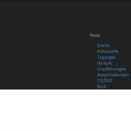
News
Events
Kulturpolitik
Tagungen
Hörfunk
Uraufführungen
Ausschreibungen
CD/DVD
Buch