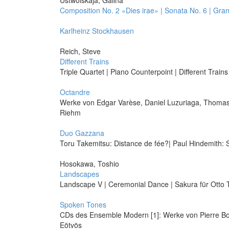
Ustwolskaja, Galina
Composition No. 2 «Dies irae» | Sonata No. 6 | Gra
Karlheinz Stockhausen
Reich, Steve
Different Trains
Triple Quartet | Piano Counterpoint | Different Trains
Octandre
Werke von Edgar Varèse, Daniel Luzuriaga, Thomas B
Riehm
Duo Gazzana
Toru Takemitsu: Distance de fée?| Paul Hindemith: So
Hosokawa, Toshio
Landscapes
Landscape V | Ceremonial Dance | Sakura für Otto 
Spoken Tones
CDs des Ensemble Modern [1]: Werke von Pierre Bo
Eötvös