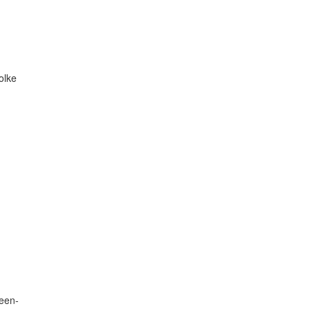
olke
teen-