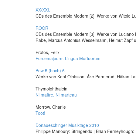
XX/XXI.
CDs des Ensemble Modern [2]: Werke von Witold Lut
ROOR
CDs des Ensemble Modern [3]: Werke von Luciano B
Rabe, Marcus Antonius Wesselmann, Helmut Zapf 
Profos, Felix
Forcemajeure: Lingua Mortuorum
Bow 5 (hoch) 6
Werke von Kent Olofsson, Åke Parmerud, Håkan La
Thymolphthalein
Ni maître, Ni marteau
Morrow, Charlie
Toot!
Donaueschinger Musiktage 2010
Philippe Manoury: Stringendo | Brian Ferneyhough: 