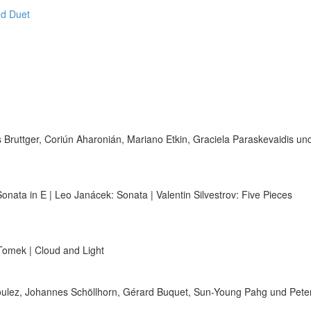
nd Duet
ruttger, Coriún Aharonián, Mariano Etkin, Graciela Paraskevaidis und
nata in E | Leo Janácek: Sonata | Valentin Silvestrov: Five Pieces
Tomek | Cloud and Light
ulez, Johannes Schöllhorn, Gérard Buquet, Sun-Young Pahg und Pete