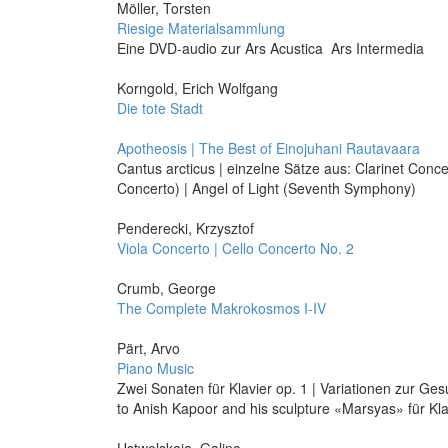
Möller, Torsten
Riesige Materialsammlung
Eine DVD-audio zur Ars Acustica  Ars Intermedia
Korngold, Erich Wolfgang
Die tote Stadt
Apotheosis | The Best of Einojuhani Rautavaara
Cantus arcticus | einzelne Sätze aus: Clarinet Conc
Concerto) | Angel of Light (Seventh Symphony)
Penderecki, Krzysztof
Viola Concerto | Cello Concerto No. 2
Crumb, George
The Complete Makrokosmos I-IV
Pärt, Arvo
Piano Music
Zwei Sonaten für Klavier op. 1 | Variationen zur G
to Anish Kapoor and his sculpture «Marsyas» für Kl