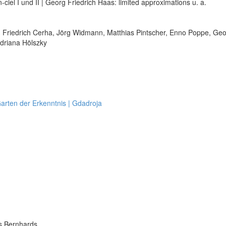
iel I und II | Georg Friedrich Haas: limited approximations u. a.
 Friedrich Cerha, Jörg Widmann, Matthias Pintscher, Enno Poppe, Ge
driana Hölszky
 Garten der Erkenntnis | Gdadroja
s Bernhards