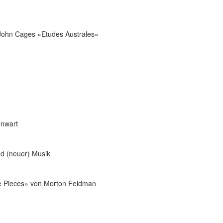
 John Cages «Etudes Australes»
enwart
nd (neuer) Musik
e Pieces» von Morton Feldman