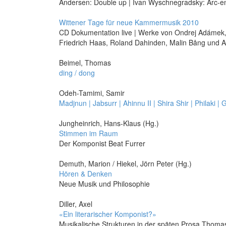
Andersen: Double up | Ivan Wyschnegradsky: Arc-en-c
Wittener Tage für neue Kammermusik 2010
CD Dokumentation live | Werke von Ondrej Adámek,
Friedrich Haas, Roland Dahinden, Malin Bång und A
Beimel, Thomas
ding / dong
Odeh-Tamimi, Samir
Madjnun | Jabsurr | Ahinnu II | Shira Shir | Philaki |
Jungheinrich, Hans-Klaus (Hg.)
Stimmen im Raum
Der Komponist Beat Furrer
Demuth, Marion / Hiekel, Jörn Peter (Hg.)
Hören & Denken
Neue Musik und Philosophie
Diller, Axel
«Ein literarischer Komponist?»
Musikalische Strukturen in der späten Prosa Thoma