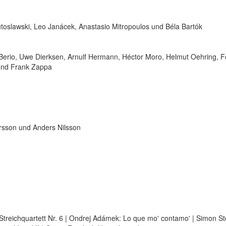
oslawski, Leo Janácek, Anastasio Mitropoulos und Béla Bartók
erio, Uwe Dierksen, Arnulf Hermann, Héctor Moro, Helmut Oehring, F
und Frank Zappa
rsson und Anders Nilsson
Streichquartett Nr. 6 | Ondrej Adámek: Lo que mo' contamo' | Simon S