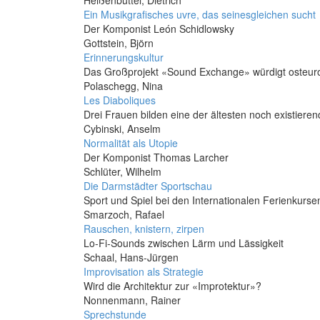
Heißenbüttel, Dietrich
Ein Musikgrafisches uvre, das seinesgleichen sucht
Der Komponist León Schidlowsky
Gottstein, Björn
Erinnerungskultur
Das Großprojekt «Sound Exchange» würdigt osteuro
Polaschegg, Nina
Les Diaboliques
Drei Frauen bilden eine der ältesten noch existier
Cybinski, Anselm
Normalität als Utopie
Der Komponist Thomas Larcher
Schlüter, Wilhelm
Die Darmstädter Sportschau
Sport und Spiel bei den Internationalen Ferienkurs
Smarzoch, Rafael
Rauschen, knistern, zirpen
Lo-Fi-Sounds zwischen Lärm und Lässigkeit
Schaal, Hans-Jürgen
Improvisation als Strategie
Wird die Architektur zur «Improtektur»?
Nonnenmann, Rainer
Sprechstunde